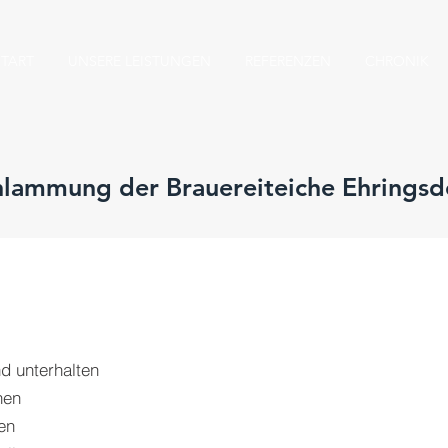
START
UNSERE LEISTUNGEN
REFERENZEN
CHRONIK
hlammung der Brauereiteiche Ehringsd
d unterhalten
hen
en