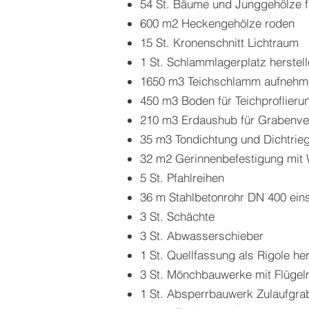
54 St. Bäume und Junggehölze f
600 m2 Heckengehölze roden
15 St. Kronenschnitt Lichtraum
1 St. Schlammlagerplatz herstel
1650 m3 Teichschlamm aufnehme
450 m3 Boden für Teichproflier
210 m3 Erdaushub für Grabenver
35 m3 Tondichtung und Dichtrieg
32 m2 Gerinnenbefestigung mit 
5 St. Pfahlreihen
36 m Stahlbetonrohr DN 400 eins
3 St. Schächte
3 St. Abwasserschieber
1 St. Quellfassung als Rigole her
3 St. Mönchbauwerke mit Flügel
1 St. Absperrbauwerk Zulaufgra