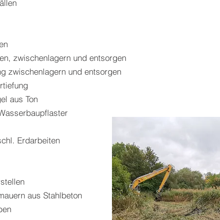
ällen
len
n, zwischenlagern und entsorgen
ung zwischenlagern und entsorgen
tiefung
el aus Ton
Wasserbaupflaster
chl. Erdarbeiten
stellen
mauern aus Stahlbeton
ben