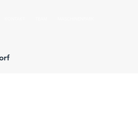
KONTAKT
TEAM
MASCHINENPARK
orf