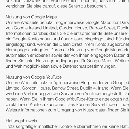
sozialen Netzwerk aus. Wenn Sie nicht möchten, dass Ihre Daten
verzichten Sie bitte darauf, diese Seiten zu besuchen.
Nutzung von Google Maps
Unsere Webseite benutzt möglicherweise Google Maps zur Darste
von Google Ireland Limited, Gordon House, Barrow Street, Dublin
Informationen darüber, dass Sie die entsprechende Seite unsere
ein Google-Konto haben und über dieses eingeloggt sind. Für d
eingeloggt sind, werden die Daten direkt ihrem Konto zugeordne
Homepage ausloggen. Durch die Nutzung von Google Maps erklär
automatisch erhobenen sowie der von Ihnen eingegeben Daten 
finden Sie unter
Nutzungsbedingungen für Google Maps
. Weiter
und Wahlmöglichkeiten
sowie
Datenschutzbestimmungen
.
Nutzung von Google YouTube
Unsere Webseite nutzt möglicherweise Plug-Ins der von Google be
Limited, Gordon House, Barrow Street, Dublin 4, Irland. Wenn Si
wird eine Verbindung zu den Servern von YouTube hergestellt. Da
haben. Wenn Sie in Ihrem Google/YouTube-Konto eingeloggt sin
direkt Ihrem Konto zuzuordnen. Dies können Sie verhindern, i
Weitere Informationen zum Umgang von Nutzerdaten finden Sie i
Haftungshinweis
Trotz sorgfältiger inhaltlicher Kontrolle übernehmen wir keine Haftu