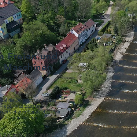
im Freien und
e Maschinen
uf die Du stolz sein kannst!
– egal, was passiert.
n ein sicheres Berufsleben. Wir
erechancen in einem
n, Bauhelfer:in oder unsere