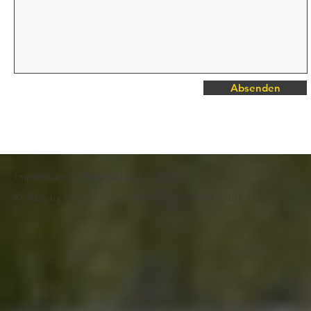
Absenden
Impressum
Datenschutz
AGB
© 2025 by RK Landschaftsbau Dittersdorf GmbH