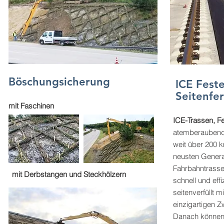
Böschungsicherung
ICE Fest
Seitenfer
mit Faschinen
ICE-Trassen, F
atemberaubend
weit über 200 
neusten Generat
Fahrbahntrasse
mit Derbstangen und Steckhölzern
schnell und effi
seitenverfüllt m
einzigartigen Z
Danach können