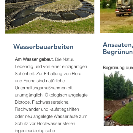
Ansaaten,
Wasserbauarbeiten
Begrünu
Am Wasser gebaut.
Die Natur.
Lebendig und von einer einzigartigen
Begrünung durc
Schönheit. Zur Erhaltung von Flora
und Fauna sind natürliche
Wasserbauarbeiten
Oberbo
Unterhaltungsmaßnahmen oft
unumgänglich. Ökologisch angelegte
Am Wasser gebaut.
Die Natur.
Für uns Lan
Biotope, Flachwasserteiche,
Lebendig und von einer einzigartigen
Herausforde
Fischwander und -aufstiegshilfen
Schönheit. Zur Erhaltung von Flora
der Fahrbah
oder neu angelegte Wasserläufe zum
und Fauna sind natürliche
Oberbodena
Schutz vor Hochwasser stellen
Unterhaltungsmaßnahmen oft
Andeckung s
ingenieurbiologische
unumgänglich. Ökologisch angelegte
Böschungen 